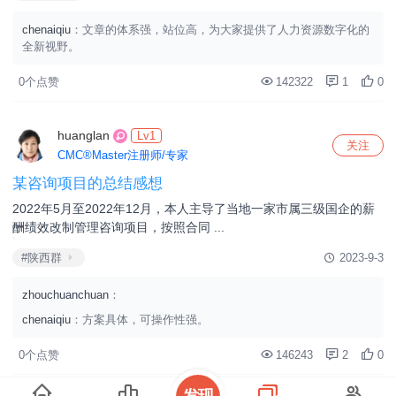
关注
CMC®Master注册师/专家
公司培训体系建设总结
公司转型升级、高质量发展，市场竞争的核心在于人才，人才为公司
飞速发展提供助力和支撑，人才培 ...
#陕西群
2023-10-11
0个点赞
47877
0
0
lijianwei
Lv1
关注
CMC®Master注册师/专家
HR管理数字化转型成功的四大要素
人力资源管理数字化转型并不是单纯地运用信息技术，而是利用数字
人才、数字工具、数字管理和数字 ...
#陕西群
2023-7-24
chenaiqiu
：文章的体系强，站位高，为大家提供了人力资源数字化的
全新视野。
0个点赞
142322
1
0
发现