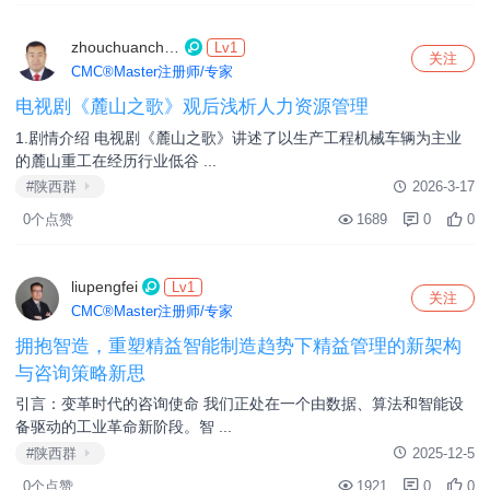
zhouchuanchuan
Lv1
关注
CMC®Master注册师/专家
电视剧《麓山之歌》观后浅析人力资源管理
1.剧情介绍 电视剧《麓山之歌》讲述了以生产工程机械车辆为主业
的麓山重工在经历行业低谷 ...
#陕西群
2026-3-17
0个点赞
1689
0
0
liupengfei
Lv1
关注
CMC®Master注册师/专家
拥抱智造，重塑精益智能制造趋势下精益管理的新架构
与咨询策略新思
引言：变革时代的咨询使命 我们正处在一个由数据、算法和智能设
备驱动的工业革命新阶段。智 ...
#陕西群
2025-12-5
0个点赞
1921
0
0