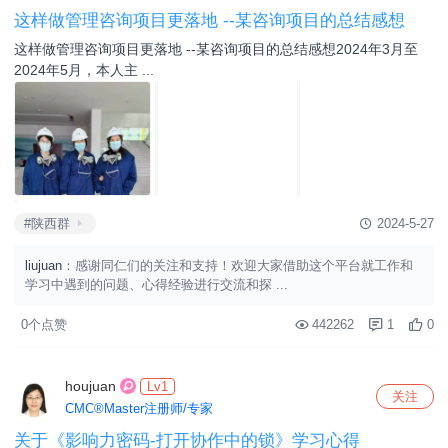
#陕西群
2024-6-19
0个点赞
363555
0
0
wangna
Lv1
关注
CMC®Master注册师/专家
《思维力》读书分享
关于作者本书的作者王世民曾任惠普华南区咨询总监和 IBM 咨询顾
问。他可以用20分钟解决一个企业 ...
#陕西群
2024-6-3
0个点赞
305352
0
0
liujuan
Lv1
关注
CMC®Master注册师/专家
这样做管理咨询项目更落地 --某咨询项目的总结感想
这样做管理咨询项目更落地 --某咨询项目的总结感想2024年3月至
2024年5月，本人主 ...