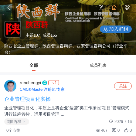
陕西群
加入群组
主题
107
成员
165
陕西省企业管理群、陕西管理咨询群、西安管理咨询公司（行业平
台）
全部
成员列表
renchengyi
Lv1
关注
CMC®Master注册师/专家
企业管理项目化实操
企业管理项目化，本质上是将企业“运营”类工作按照“项目”管理模式
进行统筹管控，运用项目管理 ...
#陕西群
2026-7-16
0个点赞
467
0
0