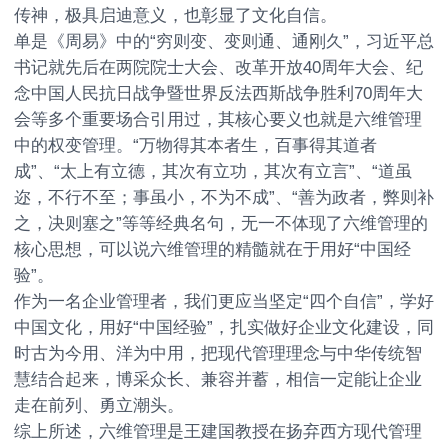
传神，极具启迪意义，也彰显了文化自信。
单是《周易》中的“穷则变、变则通、通刚久”，习近平总
书记就先后在两院院士大会、改革开放40周年大会、纪
念中国人民抗日战争暨世界反法西斯战争胜利70周年大
会等多个重要场合引用过，其核心要义也就是六维管理
中的权变管理。“万物得其本者生，百事得其道者
成”、“太上有立德，其次有立功，其次有立言”、“道虽
迩，不行不至；事虽小，不为不成”、“善为政者，弊则补
之，决则塞之”等等经典名句，无一不体现了六维管理的
核心思想，可以说六维管理的精髓就在于用好“中国经
验”。
作为一名企业管理者，我们更应当坚定“四个自信”，学好
中国文化，用好“中国经验”，扎实做好企业文化建设，同
时古为今用、洋为中用，把现代管理理念与中华传统智
慧结合起来，博采众长、兼容并蓄，相信一定能让企业
走在前列、勇立潮头。
综上所述，六维管理是王建国教授在扬弃西方现代管理