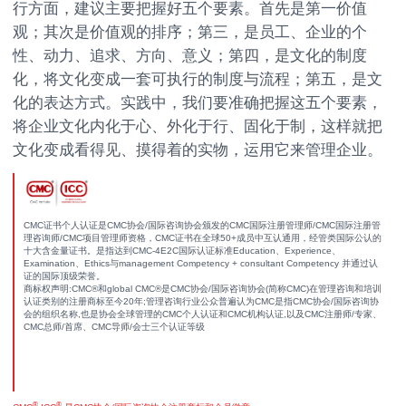
行方面，建议主要把握好五个要素。首先是第一价值
观；其次是价值观的排序；第三，是员工、企业的个
性、动力、追求、方向、意义；第四，是文化的制度
化，将文化变成一套可执行的制度与流程；第五，是文
化的表达方式。实践中，我们要准确把握这五个要素，
将企业文化内化于心、外化于行、固化于制，这样就把
文化变成看得见、摸得着的实物，运用它来管理企业。
CMC证书个人认证是CMC协会/国际咨询协会颁发的CMC国际注册管理师/CMC国际注册管
理咨询师/CMC项目管理师资格，CMC证书在全球50+成员中互认通用，经管类国际公认的
十大含金量证书。是指达到CMC-4E2C国际认证标准Education、Experience、
Examination、Ethics与management Competency + consultant Competency 并通过认
证的国际顶级荣誉。
商标权声明:CMC®和global CMC®是CMC协会/国际咨询协会(简称CMC)在管理咨询和培训
认证类别的注册商标至今20年;管理咨询行业公众普遍认为CMC是指CMC协会/国际咨询协
会的组织名称,也是协会全球管理的CMC个人认证和CMC机构认证,以及CMC注册师/专家、
CMC总师/首席、CMC导师/会士三个认证等级
®
®