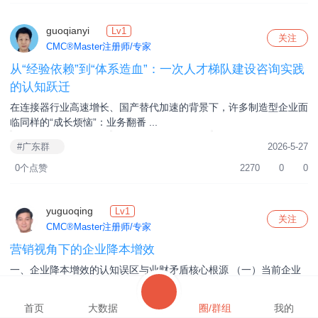
guoqianyi
Lv1
关注
CMC®Master注册师/专家
从“经验依赖”到“体系造血”：一次人才梯队建设咨询实践
的认知跃迁
在连接器行业高速增长、国产替代加速的背景下，许多制造型企业面
临同样的“成长烦恼”：业务翻番 ...
#广东群
2026-5-27
0个点赞
2270
0
0
yuguoqing
Lv1
关注
CMC®Master注册师/专家
营销视角下的企业降本增效
一、企业降本增效的认知误区与业财矛盾核心根源 （一）当前企业
降本增效的三大核心认知误区 在 ...
发现
首页
大数据
圈/群组
我的
#广东群
2026-5-26