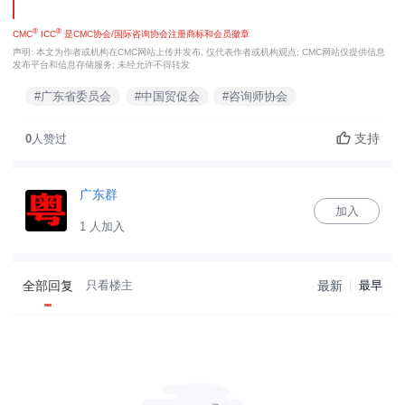
®
®
CMC
ICC
是CMC协会/国际咨询协会注册商标和会员徽章
声明: 本文为作者或机构在CMC网站上传并发布, 仅代表作者或机构观点; CMC网站仅提供信息
发布平台和信息存储服务; 未经允许不得转发
#广东省委员会
#中国贸促会
#咨询师协会
支持
0
人赞过
广东群
加入
1 人加入
全部回复
只看楼主
最新
最早