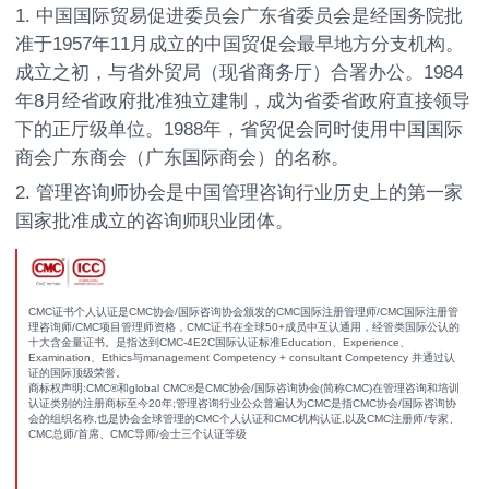
1. 中国国际贸易促进委员会广东省委员会是经国务院批
准于1957年11月成立的中国贸促会最早地方分支机构。
成立之初，与省外贸局（现省商务厅）合署办公。1984
年8月经省政府批准独立建制，成为省委省政府直接领导
下的正厅级单位。1988年，省贸促会同时使用中国国际
商会广东商会（广东国际商会）的名称。
2. 管理咨询师协会是中国管理咨询行业历史上的第一家
国家批准成立的咨询师职业团体。
CMC证书个人认证是CMC协会/国际咨询协会颁发的CMC国际注册管理师/CMC国际注册管
理咨询师/CMC项目管理师资格，CMC证书在全球50+成员中互认通用，经管类国际公认的
十大含金量证书。是指达到CMC-4E2C国际认证标准Education、Experience、
Examination、Ethics与management Competency + consultant Competency 并通过认
证的国际顶级荣誉。
商标权声明:CMC®和global CMC®是CMC协会/国际咨询协会(简称CMC)在管理咨询和培训
认证类别的注册商标至今20年;管理咨询行业公众普遍认为CMC是指CMC协会/国际咨询协
会的组织名称,也是协会全球管理的CMC个人认证和CMC机构认证,以及CMC注册师/专家、
CMC总师/首席、CMC导师/会士三个认证等级