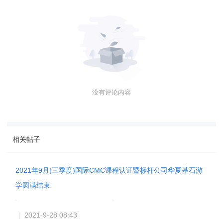
https://mp.weixin.qq.com/s/MrgRnSLt47EUZxyDODJDp
A
信息验证(2): 课匠堂咨询
CMC证书个人认证是CMC协会/国际咨询协会颁发的CMC国际注册管理师/CMC国际注册管
理咨询师/CMC项目管理师资格，CMC证书在全球50+成员中互认通用，经管类国际公认的
十大含金量证书。是指达到CMC-4E2C国际认证标准Education、Experience、
Examination、Ethics与management Competency + consultant Competency 并通过认
证的国际顶级荣誉。
商标权声明:CMC®和global CMC®是CMC协会/国际咨询协会(简称CMC)在管理咨询和培训
认证类别的注册商标至今20年;管理咨询行业公众普遍认为CMC是指CMC协会/国际咨询协
会的组织名称,也是协会全球管理的CMC个人认证和CMC机构认证,以及CMC注册师/专家、
CMC总师/首席、CMC导师/会士三个认证等级
®
®
CMC
ICC
是CMC协会/国际咨询协会注册商标和会员徽章
声明: 本文为作者或机构在CMC网站上传并发布, 仅代表作者或机构观点; CMC网站仅提供信息
发布平台和信息存储服务; 未经允许不得转发
签名