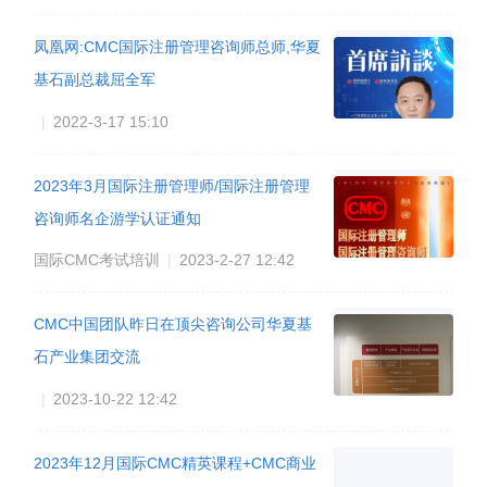
#咨询师协会
#课匠堂
#和君
#华夏基石
#产品型咨询师
支持
0
人赞过
CMC中国
加入
5 人加入
全部回复
只看楼主
最新
最早