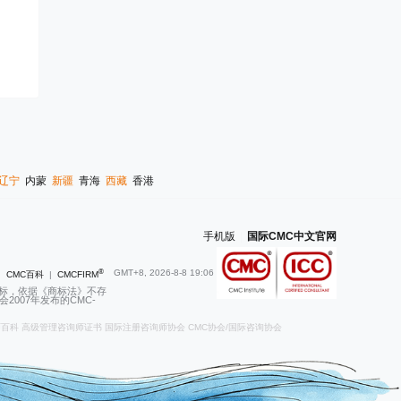
辽宁
内蒙
新疆
青海
西藏
香港
手机版
|
国际CMC中文官网
®
GMT+8, 2026-8-8 19:06
|
CMC百科
|
CMCFIRM
商标，依据《商标法》不存
007年发布的CMC-
师百科
高级管理咨询师证书
国际注册咨询师协会
CMC协会/国际咨询协会