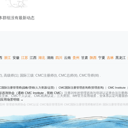
本群组没有最新动态
西
浙江
安徽
江苏
江西
湖北
湖南
四川
云南
贵州
甘肃
陕西
宁夏
吉林
黑龙江
(1); 国际三级: CMC注册师(I), CMC总师(II), CMC导师(III) .
C国际注册管理师(战略/营销/人力资源/运营)
|
CMC国际注册管理咨询师(管理咨询)
|
CMC Institute
咨询协会（通称 CMC Institute，简称 CMC）
注册20年的管理咨询与培训认证类合法注册
证主体、CMC个人认证、CMC机构认证」三大类别、8种官方应用场景，全体系认证均遵循协会2
应用场景明细 →
百科
管理咨询师协会
CMC认证
CMC项目管理百科
CMC国际注册管理师教材百科
国际注册管理咨询