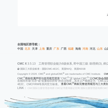
全国地区群导航：
中国
北京
天津
上海
重庆
广东
广西
福建
海南
河南
河北
山东
山
CMC X
3.5.13
工商管理职业能力6级体系, 即中国三级: 助理师(3), 师(2), 高级师
国际三大职业标准：国际CMC-4E2C、英国NVQ、美国NSSB
®
®
Copyright © 2026. CMC
and globalCMC
are trademarks of CMC Institute.
CM
®
®
®
CMC
商标权属声明与使用规范澄清
“CMC
”及“global CMC
”是
CMC协会/国际
在相同市场“共存”或“双重组织持有”的合法情形，其含义严格限定为「CMC认
®
4E2C、CMCFIRM等系列官方标准。
查看CMC
商标完整使用规范与三大类别
LINK：
CMC国际注册管理咨询师
CMC证书查询验证官网
国际注册管理咨询师CMC