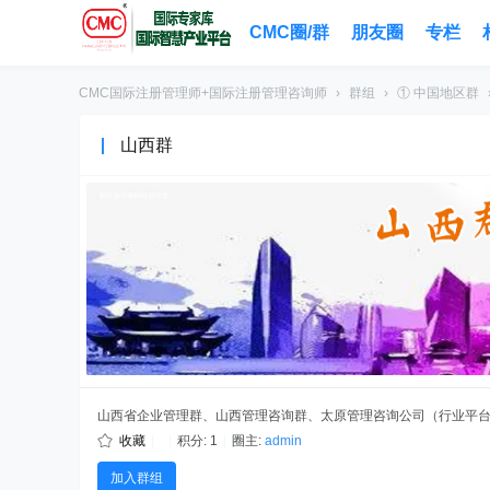
CMC圈/群
朋友圈
专栏
CMC国际注册管理师+国际注册管理咨询师
›
群组
›
① 中国地区群
山西群
山西省企业管理群、山西管理咨询群、太原管理咨询公司（行业平
收藏
|
|
积分: 1
|
圈主:
admin
加入群组