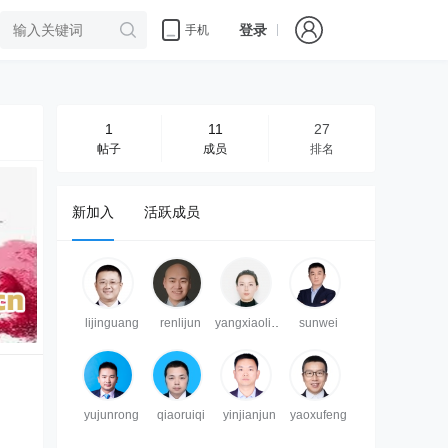
登录
手机
1
11
27
帖子
成员
排名
新加入
活跃成员
lijinguang
renlijun
yangxiaoling
sunwei
yujunrong
qiaoruiqi
yinjianjun
yaoxufeng