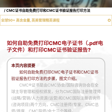
CMC/国际注册管理师/国际注册管理咨询师
CMC证书自助免费打印和CMC证书验证报告打印方法
全球50+ 高含金量, 英美管理精英课程
1
证书编号和二维码查询
2
登录官网或APP查询
如何自助免费打印CMC电子证书（.pdf电
子文件）和打印CMC证书验证报告?
3
公众号查询
本页内容提要
如何自助免费打印CMC电子证书和CMC证书
验证报告打印方法的步骤，图文介绍。
CMC®证书是由CMC协会/国际咨询协会在全
球主导管理和授权颁发，分为CMC国际注册管理师
(战略/营销/人力资源/运营)和CMC国际注册咨询师
(咨询项目)两个方向，CMC注册师/专家、CMC总
师/首席、CMC导师/会士三个等级。