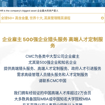
HR is the company's biggest asset 企业最大的资产是人
全球50+ 高含金量, 世界十大, 英美管理精英课程
关于CMC
企业雇主 500强企业猎头服务 高端人才定制服
CMC短视频
务
CMC各省代表处
CMC为各类中大型公司企业雇主
尤其是500强企业和知名企业
CMC合伙人计划
提供高端猎头服务、高端人才定制服务、政府人才引进服务
出版社
需求高级管理人员猎头服务和人才定制服务
请联系CMC中国
雇主 / 企业
我们拥有经验证的中国高端人才库超过2万会员
管理咨询公司
大多数具备国际MBA或中国知名大学院校MBA
行业动态
在五百强公司从事至少四年以上高管