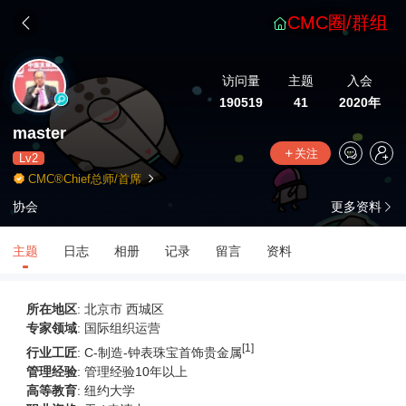
CMC圈/群组
访问量
主题
入会
190519
41
2020年
master
关注
Lv2
CMC®Chief总师/首席
协会
更多资料
主题
日志
相册
记录
留言
资料
所在地区
: 北京市 西城区
专家领域
: 国际组织运营
[1]
行业工匠
: C-制造-钟表珠宝首饰贵金属
管理经验
: 管理经验10年以上
高等教育
:
纽约大学