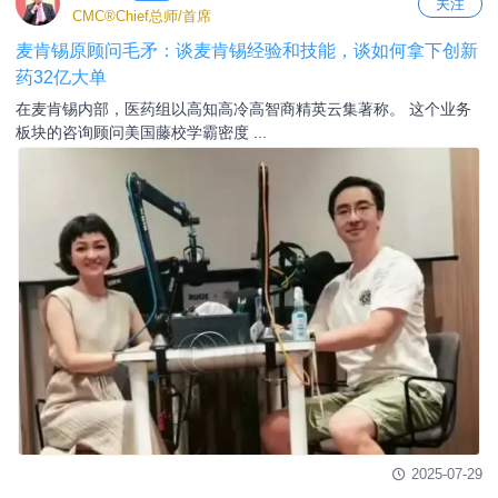
关注
CMC®Chief总师/首席
麦肯锡原顾问毛矛：谈麦肯锡经验和技能，谈如何拿下创新
药32亿大单
在麦肯锡内部，医药组以高知高冷高智商精英云集著称。 这个业务
板块的咨询顾问美国藤校学霸密度 ...
2025-07-29