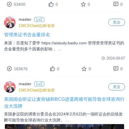
63400
0
0
0
master
Lv2
关注
CMC®Chief总师/首席
管理类证书含金量排名
来源：百度知了爱学 https://aistudy.baidu.com 管理类管理类证书的
含金量受到多个因素的影响， ...
2024-09-07
183676
0
0
0
master
Lv2
关注
CMC®Chief总师/首席
美国国会听证让麦肯锡和BCG进退两难可能导致全球咨询行
业大洗牌
美国参议院的调查分委员会在2024年2月6日的一场听证会的后续发
酵可能导致全球咨询行业大洗牌。 ...