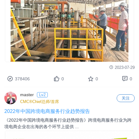
135621
0
0
0
master
Lv2
关注
CMC®Chief总师/首席
2023年泉州市企业管理咨询“义诊”活动正式展开，专家把脉
开方破解企业“痛点”
《泉州晚报》消息，记者 黄文珍 通讯员 王月青 文/图 深入一线服务
企业，为企业发展“问诊把 ...