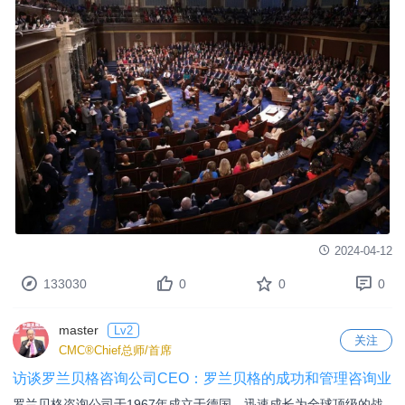
2024-04-12
133030
0
0
0
master
Lv2
关注
CMC®Chief总师/首席
访谈罗兰贝格咨询公司CEO：罗兰贝格的成功和管理咨询业
罗兰贝格咨询公司于1967年成立于德国，迅速成长为全球顶级的战