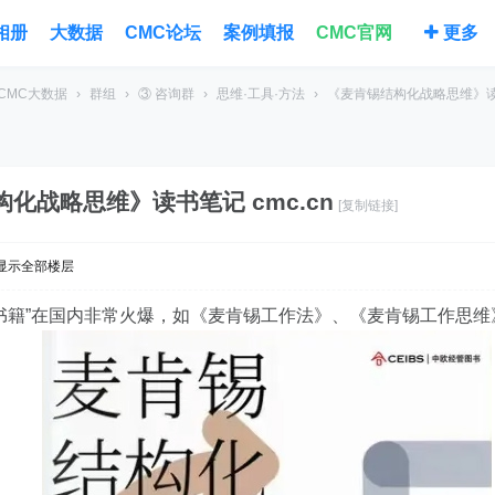
相册
大数据
CMC论坛
案例填报
CMC官网
更多
CMC大数据
›
群组
›
③ 咨询群
›
思维·工具·方法
›
《麦肯锡结构化战略思维》
化战略思维》读书笔记 cmc.cn
[复制链接]
显示全部楼层
书籍”在国内非常火爆，如《麦肯锡工作法》、《麦肯锡工作思维