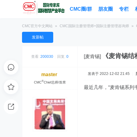
CMC圈/群
朋友圈
专栏
CMC官方中文网站
»
CMC国际注册管理师+国际注册管理咨询师
»
发新帖
《麦肯锡结构
[麦肯锡]
查看:
200030
|
回复:
0
发表于 2022-12-02 21:45
|
master
®
CMC
Chief总师/首席
最近几年，“
麦肯锡
系列