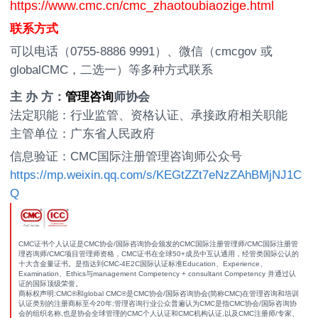
https://www.cmc.cn/cmc_zhaotoubiaozige.html
联系方式
可以电话（0755-8886 9991）、微信（cmcgov 或
globalCMC，二选一）等多种方式联系
主 办 方：
管理咨询
师协会
法定职能：行业监管、资格认证、承接政府相关职能
主管单位：广东省人民政府
信息验证：CMC国际注册管理咨询师公众号
https://mp.weixin.qq.com/s/KEGtZZt7eNzZAhBMjNJ1C
Q
CMC证书个人认证是CMC协会/国际咨询协会颁发的CMC国际注册管理师/CMC国际注册管
理咨询师/CMC项目管理师资格，CMC证书在全球50+成员中互认通用，经管类国际公认的
十大含金量证书。是指达到CMC-4E2C国际认证标准Education、Experience、
Examination、Ethics与management Competency + consultant Competency 并通过认
证的国际顶级荣誉。
商标权声明:CMC®和global CMC®是CMC协会/国际咨询协会(简称CMC)在管理咨询和培训
认证类别的注册商标至今20年;管理咨询行业公众普遍认为CMC是指CMC协会/国际咨询协
会的组织名称,也是协会全球管理的CMC个人认证和CMC机构认证,以及CMC注册师/专家、