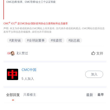
CMC总师/首席、CMC导师/会士三个认证等级
®
®
CMC
ICC
是CMC协会/国际咨询协会注册商标和会员徽章
声明: 本文为作者或机构在CMC网站上传并发布, 仅代表作者或机构观点; CMC网站仅提供信息
发布平台和信息存储服务; 未经允许不得转发
#麦肯锡
#全球副董事
#埃森哲
#副总裁
支持
2
人赞过
CMC中国
加入
5 人加入
全部回复
只看楼主
最新
最早