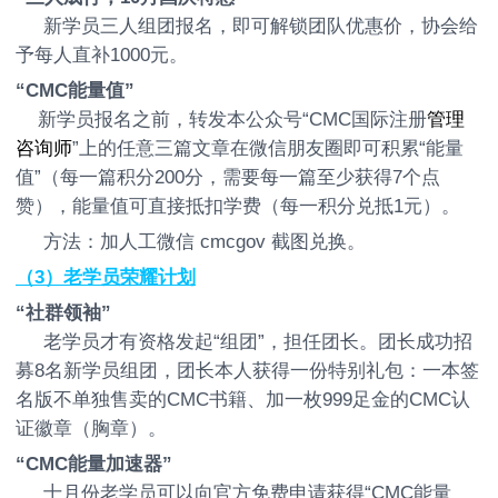
新学员三人组团报名，即可解锁团队优惠价，协会给
予每人直补1000元。
“CMC能量值”
新学员报名之前，转发本公众号“CMC国际注册
管理
咨询师
”上的任意三篇文章在微信朋友圈即可积累“能量
值”（每一篇积分200分，需要每一篇至少获得7个点
赞），能量值可直接抵扣学费（每一积分兑抵1元）。
方法：加人工微信 cmcgov 截图兑换。
（3）老学员荣耀计划
“社群领袖”
老学员才有资格发起“组团”，担任团长。团长成功招
募8名新学员组团，团长本人获得一份特别礼包：一本签
名版不单独售卖的CMC书籍、加一枚999足金的CMC认
证徽章（胸章）。
“CMC能量加速器”
十月份老学员可以向官方免费申请获得“CMC能量