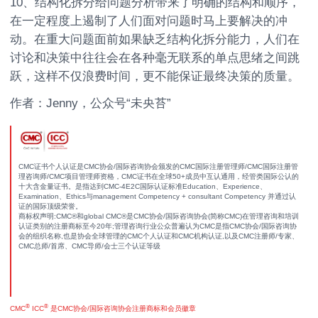
10、结构化拆分给问题分析带来了明确的结构和顺序，
在一定程度上遏制了人们面对问题时马上要解决的冲
动。在重大问题面前如果缺乏结构化拆分能力，人们在
讨论和决策中往往会在各种毫无联系的单点思绪之间跳
跃，这样不仅浪费时间，更不能保证最终决策的质量。
作者：Jenny，公众号“未央苔”
CMC证书个人认证是CMC协会/国际咨询协会颁发的CMC国际注册管理师/CMC国际注册管
理咨询师/CMC项目管理师资格，CMC证书在全球50+成员中互认通用，经管类国际公认的
十大含金量证书。是指达到CMC-4E2C国际认证标准Education、Experience、
Examination、Ethics与management Competency + consultant Competency 并通过认
证的国际顶级荣誉。
商标权声明:CMC®和global CMC®是CMC协会/国际咨询协会(简称CMC)在管理咨询和培训
认证类别的注册商标至今20年;管理咨询行业公众普遍认为CMC是指CMC协会/国际咨询协
会的组织名称,也是协会全球管理的CMC个人认证和CMC机构认证,以及CMC注册师/专家、
CMC总师/首席、CMC导师/会士三个认证等级
®
®
CMC
ICC
是CMC协会/国际咨询协会注册商标和会员徽章