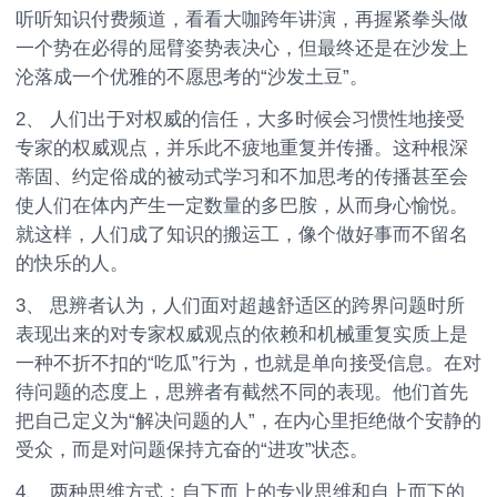
听听知识付费频道，看看大咖跨年讲演，再握紧拳头做
一个势在必得的屈臂姿势表决心，但最终还是在沙发上
沦落成一个优雅的不愿思考的“沙发土豆”。
2、 人们出于对权威的信任，大多时候会习惯性地接受
专家的权威观点，并乐此不疲地重复并传播。这种根深
蒂固、约定俗成的被动式学习和不加思考的传播甚至会
使人们在体内产生一定数量的多巴胺，从而身心愉悦。
就这样，人们成了知识的搬运工，像个做好事而不留名
的快乐的人。
3、 思辨者认为，人们面对超越舒适区的跨界问题时所
表现出来的对专家权威观点的依赖和机械重复实质上是
一种不折不扣的“吃瓜”行为，也就是单向接受信息。在对
待问题的态度上，思辨者有截然不同的表现。他们首先
把自己定义为“解决问题的人”，在内心里拒绝做个安静的
受众，而是对问题保持亢奋的“进攻”状态。
4、 两种思维方式：自下而上的专业思维和自上而下的