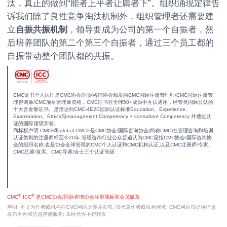
汰，真正的做到“能者上平者让庸者下”。组织涌现定律告
诉我们除了良性竞争淘汰机制外，组织管理者还需要建
立
自振共振机制
，领导要成为公司的第一个自振者，然
后培养团队的第二个第三个自振者，通过三个员工都的
自振带动整个团队都的共振。
CMC证书个人认证是CMC协会/国际咨询协会颁发的CMC国际注册管理师/CMC国际注册管
理咨询师/CMC项目管理师资格，CMC证书在全球50+成员中互认通用，经管类国际公认的
十大含金量证书。是指达到CMC-4E2C国际认证标准Education、Experience、
Examination、Ethics与management Competency + consultant Competency 并通过认
证的国际顶级荣誉。
商标权声明:CMC®和global CMC®是CMC协会/国际咨询协会(简称CMC)在管理咨询和培训
认证类别的注册商标至今20年;管理咨询行业公众普遍认为CMC是指CMC协会/国际咨询协
会的组织名称,也是协会全球管理的CMC个人认证和CMC机构认证,以及CMC注册师/专家、
CMC总师/首席、CMC导师/会士三个认证等级
®
®
CMC
ICC
是CMC协会/国际咨询协会注册商标和会员徽章
声明: 本文为作者或机构在CMC网站上传并发布, 仅代表作者或机构观点; CMC网站仅提供信息
发布平台和信息存储服务; 未经允许不得转发