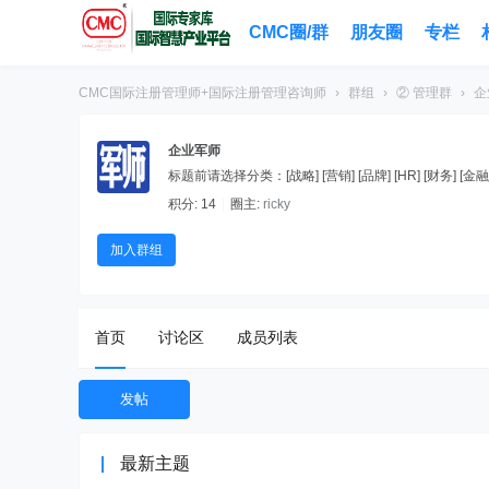
CMC圈/群
朋友圈
专栏
CMC国际注册管理师+国际注册管理咨询师
›
群组
›
② 管理群
›
企
企业军师
标题前请选择分类：[战略] [营销] [品牌] [HR] [财务] [金融] [
积分: 14
|
圈主:
ricky
加入群组
首页
讨论区
成员列表
发帖
最新主题