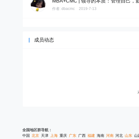
MBA+CMC | 领导的本质：管理自己，
作者:
dbacmc
2019-7-13
成员动态
全国地区群导航：
中国
北京
天津
上海
重庆
广东
广西
福建
海南
河南
河北
山东
山