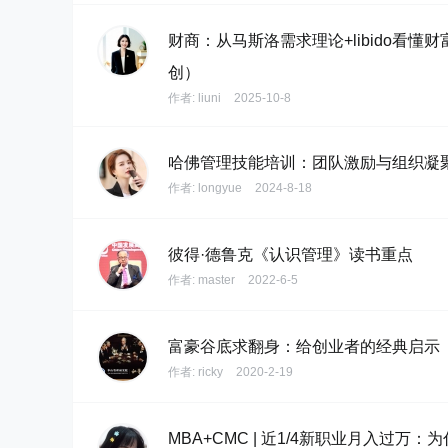
财商：从马斯洛需求理论+libido看懂
创）
作者:
liuni
2025-10-8
哈佛管理技能培训：团队激励与组织凝
作者:
longyue
2024-8-18
彼得·德鲁克《认识管理》读书重点
作者:
master
2022-6-5
富豪谷底求翻身：给创业者的经典启示
作者:
ricky
2020-2-19
MBA+CMC | 近1/4新职业月入过万