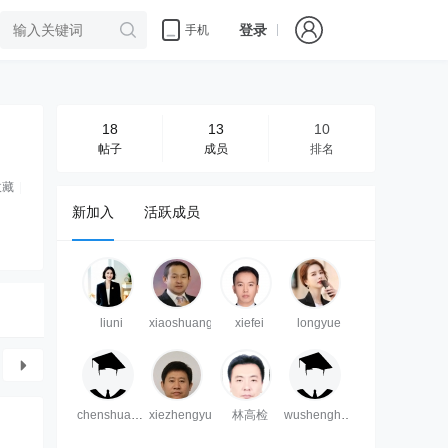
登录
手机
18
13
10
帖子
成员
排名
收藏
|
新加入
活跃成员
liuni
xiaoshuang
xiefei
longyue
chenshuangyang
xiezhengyu
林高检
wushenghua