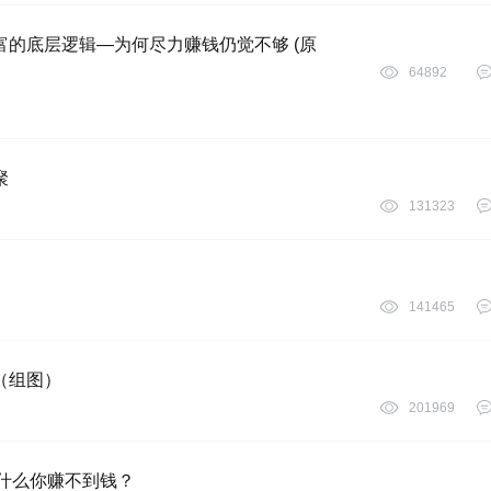
财富的底层逻辑—为何尽力赚钱仍觉不够 (原
64892
聚
131323
141465
（组图）
201969
：为什么你赚不到钱？