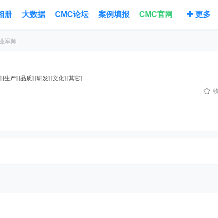
相册
大数据
CMC论坛
案例填报
CMC官网
更多
业军师
生产] [品质] [研发] [文化] [其它]