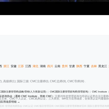
西
浙江
安徽
江苏
江西
湖北
湖南
四川
云南
贵州
甘肃
陕西
宁夏
吉林
黑龙江
(1); 国际三级: CMC注册师(I), CMC总师(II), CMC导师(III) .
C国际注册管理师(战略/营销/人力资源/运营)
|
CMC国际注册管理咨询师(管理咨询)
|
CMC Institute
咨询协会（通称 CMC Institute，简称 CMC）
注册20年的管理咨询与培训认证类合法注册
证主体、CMC个人认证、CMC机构认证」三大类别、8种官方应用场景，全体系认证均遵循协会2
应用场景明细 →
百科
管理咨询师协会
CMC认证
CMC项目管理百科
CMC国际注册管理师教材百科
国际注册管理咨询