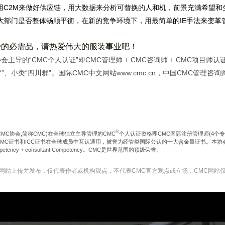
用C2M来做好供应链，用大数据来分析可替换的人和机，前景充满希望和
大部门是否整体畅顺平衡，在新的竞争环境下，用最简单的
IE
手法来变革
少的必需品，请热爱伟大的服装事业吧！
会主导的“CMC个人认证”即CMC管理师 + CMC咨询师 + CMC项
小类“四川群”。国际CMC中文网站www.cmc.cn，中国CMC管理咨询师协会网
®
CMC协会,简称CMC)在全球独立主导管理的CMC
个人认证资格即CMC国际注册管理师(4个
证书和ICC证书在全球成员中互认通用，被誉为经管类国际公认的十大含金量证书。本协会CMC-4E2C国际认证
Competency + consultant Competency。CMC是世界范围的顶级荣誉。
C网站上传并发布，仅代表作者或机构观点，不代表CMC官方观点或立场，CMC网站