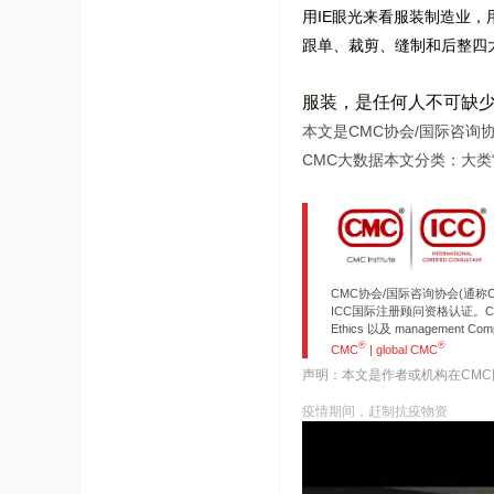
用
IE
眼光来看服装制造业，
跟单、裁剪、缝制和后整四
服装，是任何人不可缺
本文是CMC协会/国际咨询协
CMC大数据本文分类：大类“”、
CMC协会/国际咨询协会(通称
ICC国际注册顾问资格认证。CMC
Ethics 以及 management 
®
®
CMC
| global CMC
声明：本文是作者或机构在CM
疫情期间，赶制抗疫物资