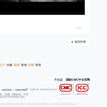
举报
返回列表
辽宁
内蒙
新疆
青海
西藏
香港
手机版
|
国际CMC中文官网
®
GMT+8, 2026-8-9 19:32
|
CMC百科
|
CMCFIRM
商标，依据《商标法》不存
007年发布的CMC-
师百科
高级管理咨询师证书
国际注册咨询师协会
CMC协会/国际咨询协会