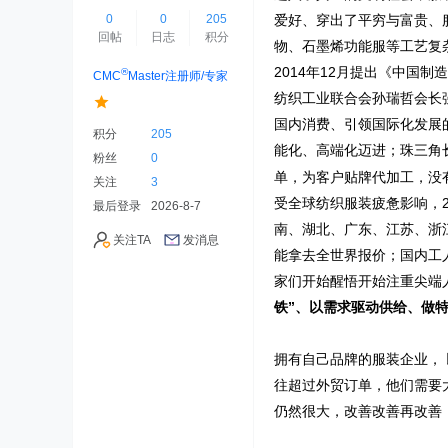
0
0
205
爱好、穿出了平穷与富贵、
回帖
日志
积分
物、石墨烯功能服等工艺复
2014
年
12
月提出《中国制造
®
CMC
Master注册师/专家
纺织工业联合会孙瑞哲会长
国内消费、引领国际化发展
积分
205
能化、高端化迈进；珠三角
粉丝
0
单，为客户贴牌代加工，没
关注
3
受全球纺织服装疲惫影响，
最后登录
2026-8-7
南、湖北、广东、江苏、浙
关注TA
发消息
能拿去全世界报价；国内工
家们开始醒悟开始注重尖端
铁”、以需求驱动供给、做
拥有自己品牌的服装企业，
往超过外贸订单，他们需要
仍然很大，改善改善再改善