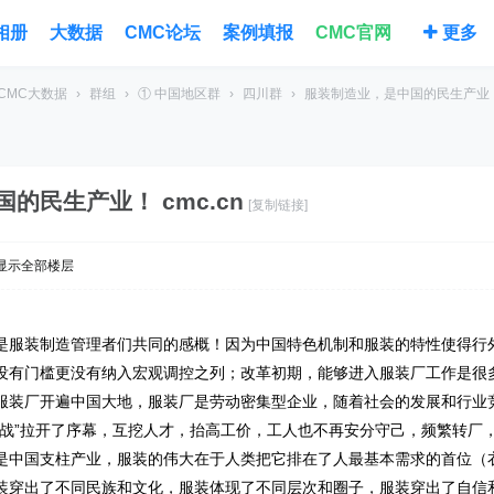
相册
大数据
CMC论坛
案例填报
CMC官网
更多
CMC大数据
›
群组
›
① 中国地区群
›
四川群
›
服装制造业，是中国的民生产业
的民生产业！ cmc.cn
[复制链接]
显示全部楼层
是服装制造管理者们共同的感概！因为中国特色机制和服装的特性使得行
没有门槛更没有纳入宏观调控之列；改革初期，能够进入服装厂工作是很
服装厂开遍中国大地，服装厂是劳动密集型企业，随着社会的发展和行业
大战”拉开了序幕，互挖人才，抬高工价，工人也不再安分守己，频繁转厂
是中国支柱产业，
服装的伟大在于人类把它排在了人最基本需求的首位（
装穿出了不同民族和文化，服装体现了不同层次和圈子，服装穿出了自信