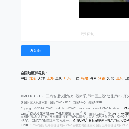
回复
发新帖
全国地区群导航：
中国
北京
天津
上海
重庆
广东
广西
福建
海南
河南
河北
山东
山
CMC X
3.5.13
工商管理职业能力6级体系, 即中国三级: 助理师(3), 师(2), 高级师
国际三大职业标准：国际CMC-4E2C、英国NVQ、美国NSSB
®
®
Copyright © 2026. CMC
and globalCMC
are trademarks of CMC Institute.
CM
®
®
®
CMC
商标权属声明与使用规范澄清
“CMC
”及“global CMC
”是
CMC协会/国际
在相同市场“共存”或“双重组织持有”的合法情形，其含义严格限定为「CMC认
®
4E2C、CMCFIRM等系列官方标准。
查看CMC
商标完整使用规范与三大类别
LINK：
CMC国际注册管理咨询师
CMC证书查询验证官网
国际注册管理咨询师CMC