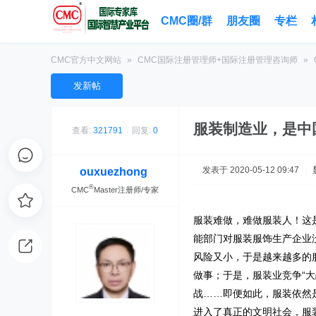
CMC圈/群
朋友圈
专栏
CMC官方中文网站
»
CMC国际注册管理师+国际注册管理咨询师
»
发新帖
服装制造业，是中国
查看:
321791
|
回复:
0
发表于 2020-05-12 09:47
|
ouxuezhong
®
CMC
Master注册师/专家
服装难做，难做服装人！这
能部门对服装服饰生产企业
风险又小，于是越来越多的
做事；于是，服装业竞争“
战……即便如此，服装依然
进入了真正的文明社会，服