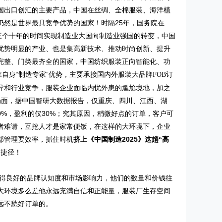
国出口创汇的主要产品，中国在丝绸、全棉服装、海洋植
仍然是世界最具竞争优势的国家！时隔
25
年，国务院在
三个十年的时间实现制造业大国向制造业强国的转变，中国
优势明显的产业、也是集高新技术、推动时尚创新、提升
完整、门类最齐全的国家，中国纺织服装正向智能化、功
自身“制造专家”优势，主要承接国内外服装大品牌
订
FOB
异和行业竞争，服装企业面临内忧外患的尴尬境地，加之
局面，据中国智研大数据报告，仅重庆、四川、江西、湖
0%
，盈利的仅
30%
；究其原因，稍微好点的订单，客户可
者难请，互挖人才是家常便饭，在这样的大环境下，企业
部管理要效率，抓住时机
挤上《中国制造
2025
》这趟“高
之捷径！
获得良好的品牌认知度和市场影响力，他们的数量和价钱往
大环境多么差他永远充满自信和正能量，服装厂生存空间
远不愁好订单的。