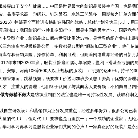
服装穿出了安全与健康……中国是世界最大的纺织品服装生产国，也是我
杂、品质要求高、印绣花、钉珠烫石、水洗工艺繁多、周期短之订单方面
2025
》并部署全面推进实施制造强国的战略，总体计划分为三步走，用
强调指出：我国纺织行业并非夕阳行业、而是中国的民生产业、国际竞争
的主导型产业，纺织品出口额占世界比重达
37%
，是世界纺织产业链上最
长三角较多大规模服装公司，多数都是典型的“服装加工型企业”，他们依靠
有库存和营销风险，操作简单、利润可观；但随着网络世界经济的日新月
2012
年末到
2020
年底，服装业普遍面临订单缩减，盈利下滑甚至亏损的
江、安徽、河南
106
家
600
人以上规模的服装厂：亏损的达
40%
，持平的
3
人难管难留，跳槽频繁，既要求工价透明加班少又想工资高；优秀的管理
人才、注重人的管理，他们终于认同了与其向客人要价钱，不如向自己内
特做专做精不做大
是纺织业制胜的法宝也是唯一可持续性发展、获取利润
 以自主研发设计和营销作为业务发展重点，经过多年努力，很多公司已
大量的代工厂，但对代工厂要求也是百里挑一；一个成功的企业家，无论
，学习学习再学习是服装企业家们共同的心声！一家真正好的服装厂是永