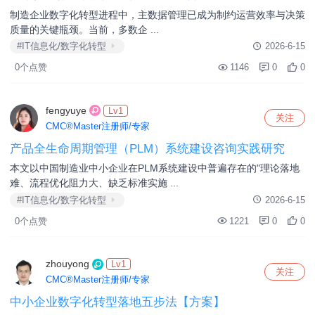
制造企业数字化转型进程中，主数据管理已成为制约运营效率与决策
T 家政;自用品生产服务
U 国际组织和机构
质量的关键瓶颈。当前，多数企 ...
#IT信息化/数字化转型
2026-6-15
0个点赞
1146
0
0
fengyuye
Lv1
关注
CMC®Master注册师/专家
产品全生命周期管理（PLM）系统建设咨询实践研究
本文以中国制造业中小企业在PLM系统建设中普遍存在的"理论落地
难、流程优化阻力大、缺乏标准实施 ...
#IT信息化/数字化转型
2026-6-15
0个点赞
1221
0
0
zhouyong
Lv1
关注
CMC®Master注册师/专家
中小企业数字化转型落地五步法【方案】