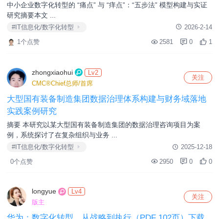
中小企业数字化转型的 “痛点” 与 “痒点”：“五步法” 模型构建与实证
研究​ 摘要​ 本文 ...
#IT信息化/数字化转型
2026-2-14
1个点赞
2581
0
1
zhongxiaohui
Lv2
关注
CMC®Chief总师/首席
大型国有装备制造集团数据治理体系构建与财务域落地
实践案例研究
摘要 本研究以某大型国有装备制造集团的数据治理咨询项目为案
例，系统探讨了在复杂组织与业务 ...
#IT信息化/数字化转型
2025-12-18
0个点赞
2950
0
0
longyue
Lv4
关注
版主
华为：数字化转型，从战略到执行（PDF 102页）下载