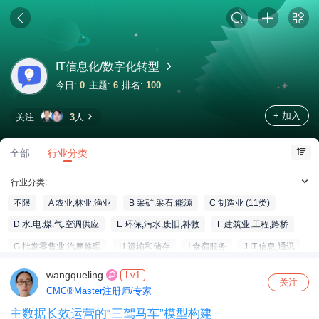
IT信息化/数字化转型
今日:
0
主题:
6
排名:
100
+ 加入
关注
3
人
全部
行业分类
行业分类:
不限
A 农业,林业,渔业
B 采矿,采石,能源
C 制造业 (11类)
D 水.电.煤.气.空调供应
E 环保,污水,废旧,补救
F 建筑业,工程,路桥
G 批发零售业,汽摩修理
H 运输和储存
I 食宿服务
J IT,信息,通讯
K 金融和保险
L 房地产
M 专业服务,科学和技术
wangqueling
Lv1
关注
N 辅助/租赁/人才/旅游
O 政府公共管理;社保
P 教育
CMC®Master注册师/专家
主数据长效运营的“三驾马车”模型构建
Q 医疗健康和社工
R 艺术,体育,文娱,馆藏
S 【不限行业】其它服务