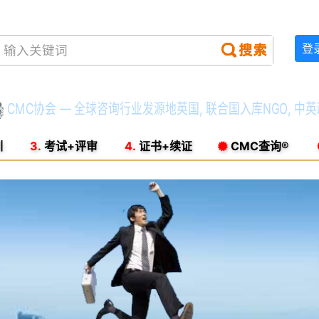
登
CMC协会 — 全球咨询行业发源地英国, 联合国入库NGO, 中英政府批准 
训
3.
考试+评审
4.
证书+续证
CMC查询®