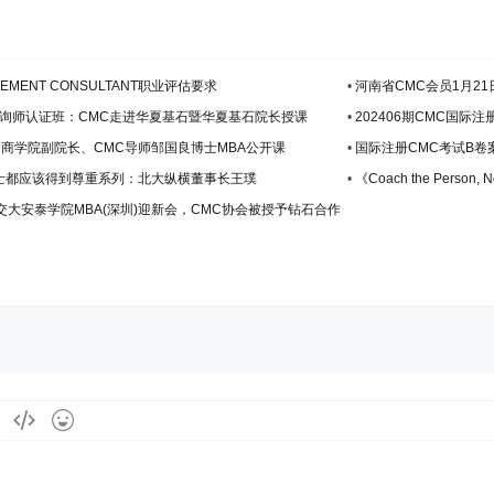
MENT CONSULTANT职业评估要求
•
河南省CMC会员1月2
理咨询师认证班：CMC走进华夏基石暨华夏基石院长授课
•
202406期CMC国
课
商学院副院长、CMC导师邹国良博士MBA公开课
•
国际注册CMC考试B卷
士都应该得到尊重系列：北大纵横董事长王璞
•
《Coach the Person,
交大安泰学院MBA(深圳)迎新会，CMC协会被授予钻石合作