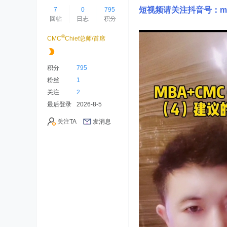
短视频请关注抖音号：mb
7
0
795
回帖
日志
积分
®
CMC
Chief总师/首席
积分
795
粉丝
1
关注
2
最后登录
2026-8-5
关注TA
发消息