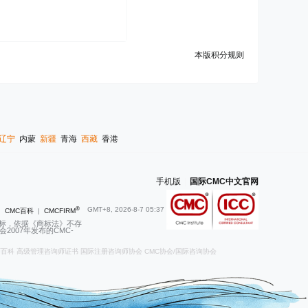
本版积分规则
辽宁
内蒙
新疆
青海
西藏
香港
手机版
|
国际CMC中文官网
®
GMT+8, 2026-8-7 05:37
|
CMC百科
|
CMCFIRM
商标，依据《商标法》不存
007年发布的CMC-
师百科
高级管理咨询师证书
国际注册咨询师协会
CMC协会/国际咨询协会