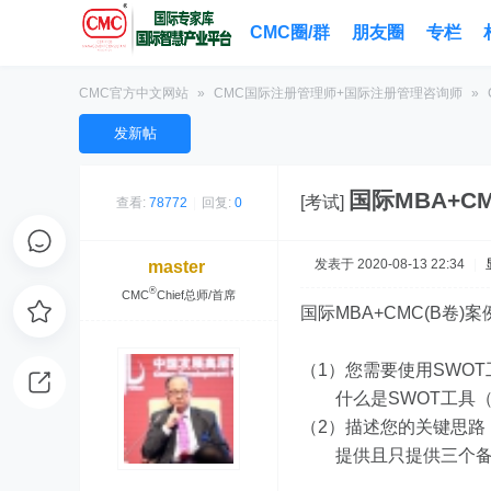
CMC圈/群
朋友圈
专栏
CMC官方中文网站
»
CMC国际注册管理师+国际注册管理咨询师
»
发新帖
国际MBA+CM
[考试]
查看:
78772
|
回复:
0
发表于 2020-08-13 22:34
|
master
®
CMC
Chief总师/首席
国际MBA+
CMC
(B卷)
（1）您需要使用SWO
什么是SWOT工具（
（2）描述您的关键思路
提供且只提供三个备