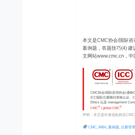
本文是CMC协会/国际咨询
案例题，答题技巧(4) 
文网站www.cmc.cn，中
CMC协会/国际咨询协会(通称
ICC国际注册顾问资格认证。CMC
Ethics 以及 management 
®
®
CMC
| global CMC
声明：本文是作者或机构在CM
CMC
,
MBA
,
案例题
,
注册管