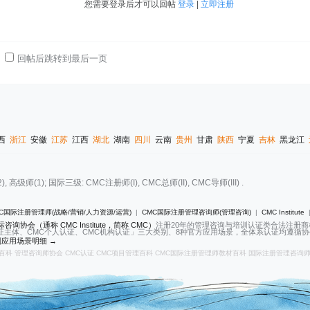
您需要登录后才可以回帖
登录
|
立即注册
回帖后跳转到最后一页
西
浙江
安徽
江苏
江西
湖北
湖南
四川
云南
贵州
甘肃
陕西
宁夏
吉林
黑龙江
(1); 国际三级: CMC注册师(I), CMC总师(II), CMC导师(III) .
C国际注册管理师(战略/营销/人力资源/运营)
|
CMC国际注册管理咨询师(管理咨询)
|
CMC Institute
咨询协会（通称 CMC Institute，简称 CMC）
注册20年的管理咨询与培训认证类合法注册
证主体、CMC个人认证、CMC机构认证」三大类别、8种官方应用场景，全体系认证均遵循协会2
应用场景明细 →
百科
管理咨询师协会
CMC认证
CMC项目管理百科
CMC国际注册管理师教材百科
国际注册管理咨询