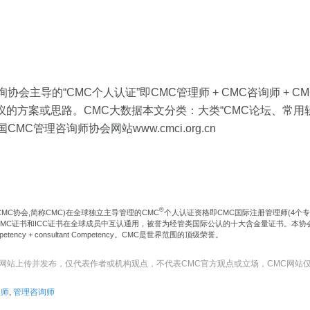
协会主导的“CMC个人认证”即CMC管理师 + CMC咨询师 + C
建议的方案或思路。CMC大数据本文分类：大类“CMC论坛、常用软
国CMC管理咨询师协会网站www.cmci.org.cn
®
CMC协会,简称CMC)在全球独立主导管理的CMC
个人认证资格即CMC国际注册管理师(4个
证书和ICC证书在全球成员中互认通用，被誉为经管类国际公认的十大含金量证书。本协会CMC-4E2C国际认证
Competency + consultant Competency。CMC是世界范围的顶级荣誉。
C网站上传并发布，仅代表作者或机构观点，不代表CMC官方观点或立场，CMC网站
理师
,
管理咨询师