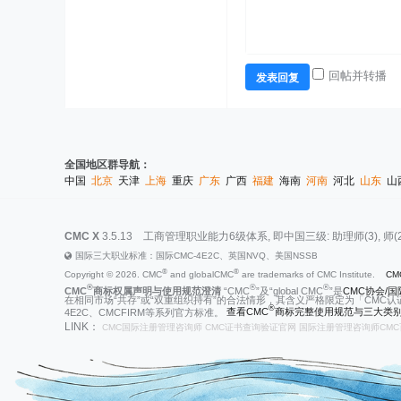
回帖并转播
发表回复
全国地区群导航：
中国
北京
天津
上海
重庆
广东
广西
福建
海南
河南
河北
山东
山
CMC X
3.5.13
工商管理职业能力6级体系, 即中国三级: 助理师(3), 师(2), 高级师
国际三大职业标准：国际CMC-4E2C、英国NVQ、美国NSSB
®
®
Copyright © 2026. CMC
and globalCMC
are trademarks of CMC Institute.
CM
®
®
®
CMC
商标权属声明与使用规范澄清
“CMC
”及“global CMC
”是
CMC协会/国际
在相同市场“共存”或“双重组织持有”的合法情形，其含义严格限定为「CMC认
®
4E2C、CMCFIRM等系列官方标准。
查看CMC
商标完整使用规范与三大类别
LINK：
CMC国际注册管理咨询师
CMC证书查询验证官网
国际注册管理咨询师CMC