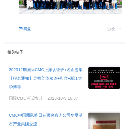
回复
沙发
相关帖子
202312期国际CMC上海认证班+名企游学
【报名通知】导师普华永道+和君+浙江大
学博导
国际CMC考试培训
|
2023-10-9 15:37
CMC中国团队昨日在顶尖咨询公司华夏基
石产业集团交流