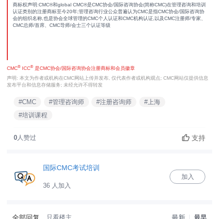
商标权声明:CMC®和global CMC®是CMC协会/国际咨询协会(简称CMC)在管理咨询和培训
认证类别的注册商标至今20年;管理咨询行业公众普遍认为CMC是指CMC协会/国际咨询协
会的组织名称,也是协会全球管理的CMC个人认证和CMC机构认证,以及CMC注册师/专家、
CMC总师/首席、CMC导师/会士三个认证等级
®
®
CMC
ICC
是CMC协会/国际咨询协会注册商标和会员徽章
声明: 本文为作者或机构在CMC网站上传并发布, 仅代表作者或机构观点; CMC网站仅提供信息
发布平台和信息存储服务; 未经允许不得转发
#CMC
#管理咨询师
#注册咨询师
#上海
#培训课程
支持
0
人赞过
国际CMC考试培训
加入
36 人加入
全部回复
只看楼主
最新
最早