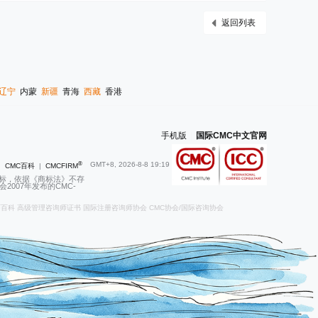
返回列表
辽宁
内蒙
新疆
青海
西藏
香港
手机版
|
国际CMC中文官网
®
GMT+8, 2026-8-8 19:19
|
CMC百科
|
CMCFIRM
商标，依据《商标法》不存
007年发布的CMC-
师百科
高级管理咨询师证书
国际注册咨询师协会
CMC协会/国际咨询协会