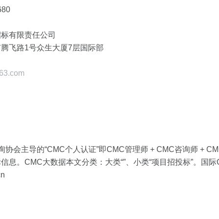
80
招标有限责任公司
腾飞路1号众生大厦7层国际部
63.com
询协会主导的“CMC个人认证”即CMC管理师 + CMC咨询师 
息。CMC大数据本文分类：大类“”、小类“项目招投标”。国际CM
cn