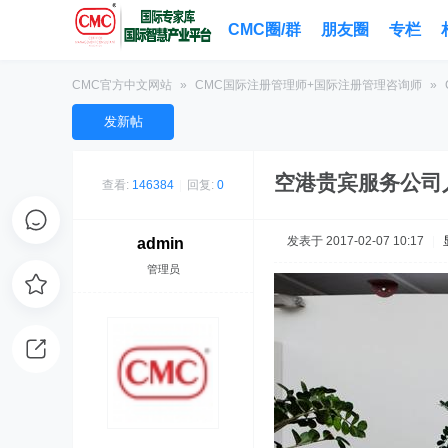
CMC圈/群
朋友圈
专栏
CMC官方中文网站
»
CMC国际注册管理师+国际注册管理咨询师
»
发新帖
空港贵宾服务公司人
查看:
146384
|
回复:
0
发表于 2017-02-07 10:17
|
admin
管理员