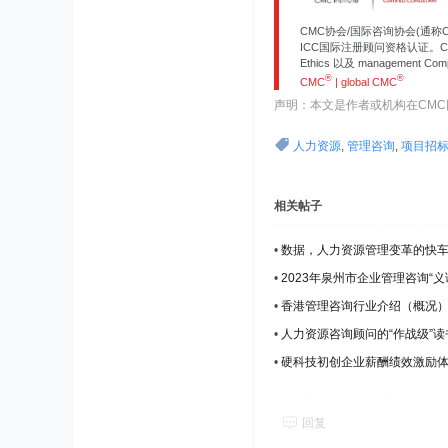
CMC协会/国际咨询协会(通称
ICC国际注册顾问资格认证。CMC
Ethics 以及 management 
®
®
CMC
| global CMC
声明：本文是作者或机构在CM
人力资源
,
管理咨询
,
项目招
相关帖子
•
数据，人力资源管理变革的快
•
2023年泉州市企业管理咨询“
•
香港管理咨询行业介绍（概况）--
•
人力资源咨询顾问的“作战级”读
•
硬科技初创企业薪酬绩效激励体
回复