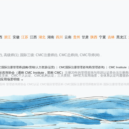
西
浙江
安徽
江苏
江西
湖北
湖南
四川
云南
贵州
甘肃
陕西
宁夏
吉林
黑龙江
(1); 国际三级: CMC注册师(I), CMC总师(II), CMC导师(III) .
C国际注册管理师(战略/营销/人力资源/运营)
|
CMC国际注册管理咨询师(管理咨询)
|
CMC Institute
咨询协会（通称 CMC Institute，简称 CMC）
注册20年的管理咨询与培训认证类合法注册
证主体、CMC个人认证、CMC机构认证」三大类别、8种官方应用场景，全体系认证均遵循协会2
应用场景明细 →
百科
管理咨询师协会
CMC认证
CMC项目管理百科
CMC国际注册管理师教材百科
国际注册管理咨询