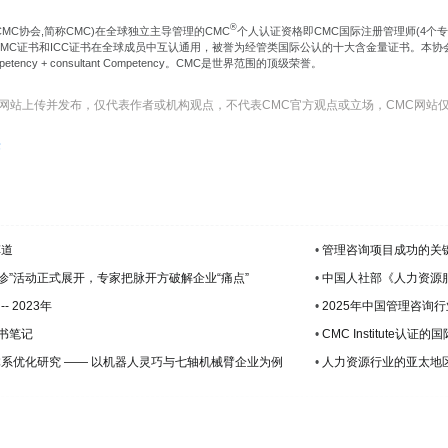
®
CMC协会,简称CMC)在全球独立主导管理的CMC
个人认证资格即CMC国际注册管理师(4个
证书和ICC证书在全球成员中互认通用，被誉为经管类国际公认的十大含金量证书。本协会CMC-4E2C国际认证
Competency + consultant Competency。CMC是世界范围的顶级荣誉。
C网站上传并发布，仅代表作者或机构观点，不代表CMC官方观点或立场，CMC网站
标
车道
•
管理咨询项目成功的关
义诊”活动正式展开，专家把脉开方破解企业“痛点”
•
中国人社部《人力资源服
 2023年
•
2025年中国管理咨询
书笔记
•
CMC Institut
讲
系优化研究 —— 以机器人灵巧与七轴机械臂企业为例
•
人力资源行业的亚太地