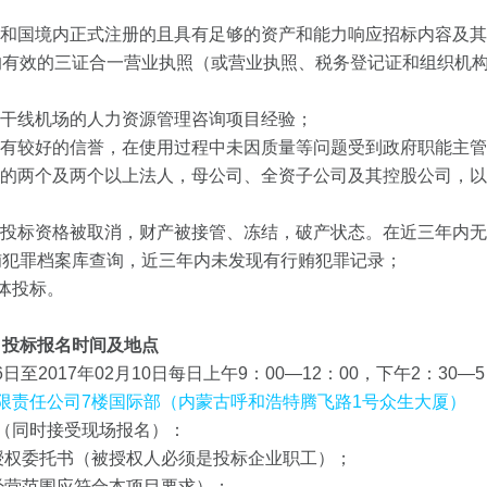
：
共和国境内正式注册的且具有足够的资产和能力响应招标内容及
的有效的三证合一营业执照（或营业执照、税务登记证和组织机
有干线机场的人力资源管理咨询项目经验；
中有较好的信誉，在使用过程中未因质量等问题受到政府职能主
人的两个及两个以上法人，母公司、全资子公司及其控股公司，
；
，投标资格被取消，财产被接管、冻结，破产状态。在近三年内
贿犯罪档案库查询，近三年内未发现有行贿犯罪记录；
体投标。
、投标报名时间及地点
6日至2017年02月10日每日上午9：00—12：00，下午2：30—5
限责任公司7楼国际部（内蒙古呼和浩特腾飞路1号众生大厦）
（同时接受现场报名）：
及授权委托书（被授权人必须是投标企业职工）；
（经营范围应符合本项目要求）；