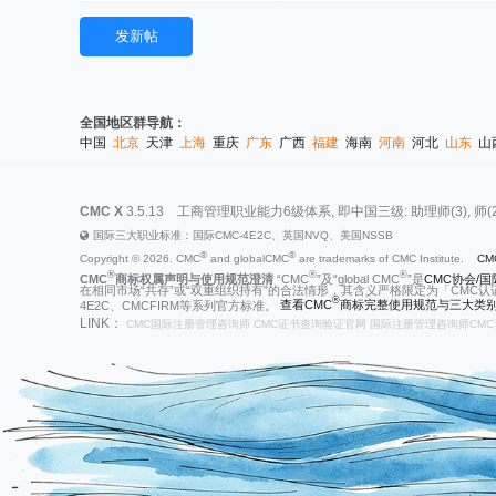
发新帖
全国地区群导航：
中国
北京
天津
上海
重庆
广东
广西
福建
海南
河南
河北
山东
山
CMC X
3.5.13
工商管理职业能力6级体系, 即中国三级: 助理师(3), 师(2), 高级师
国际三大职业标准：国际CMC-4E2C、英国NVQ、美国NSSB
®
®
Copyright © 2026. CMC
and globalCMC
are trademarks of CMC Institute.
CM
®
®
®
CMC
商标权属声明与使用规范澄清
“CMC
”及“global CMC
”是
CMC协会/国际
在相同市场“共存”或“双重组织持有”的合法情形，其含义严格限定为「CMC认
®
4E2C、CMCFIRM等系列官方标准。
查看CMC
商标完整使用规范与三大类别
LINK：
CMC国际注册管理咨询师
CMC证书查询验证官网
国际注册管理咨询师CMC