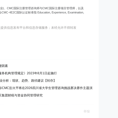
专业)、CMC国际注册管理咨询师与CMC国际注册项目管理师，以及
标准指 Education, Experience, Examination,
仅提供信息发布平台和信息存储服务；未经允许不得转发
键因素
务机构管理规定》2023年8月1日起施行
行业分析：现状、趋势、路径建议【转存】
e认证的国际CMC彭火平将在2026四川省大学生管理咨询挑战赛决赛作主题演
区集团财税与资金协同管理研究
举报