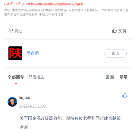
®
®
CMC
ICC
是CMC协会/国际咨询协会注册商标和会员徽章
声明: 本文为作者或机构在CMC网站上传并发布, 仅代表作者或机构观点; CMC网站仅提供信息
发布平台和信息存储服务; 未经允许不得转发
支持
0
人赞过
陕西群
加入
全部回复
只看楼主
最新
最早
liujuan
2021-4-23 15:05
关于国企混改提高效能，期待各位老师和同行建言献策。
谢谢！