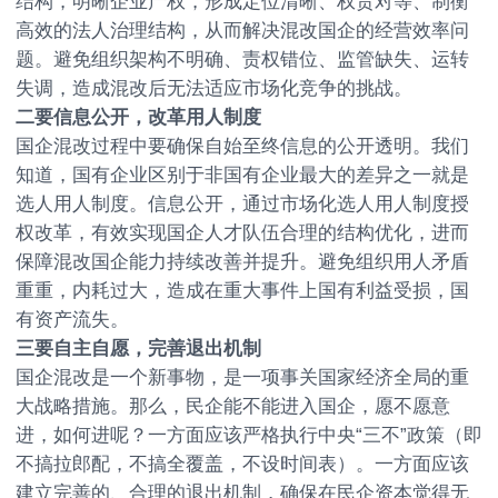
结构，明晰企业产权，形成定位清晰、权责对等、制衡
高效的法人治理结构，从而解决混改国企的经营效率问
题。避免组织架构不明确、责权错位、监管缺失、运转
失调，造成混改后无法适应市场化竞争的挑战。
二要信息公开，改革用人制度
国企混改过程中要确保自始至终信息的公开透明。我们
知道，国有企业区别于非国有企业最大的差异之一就是
选人用人制度。信息公开，通过市场化选人用人制度授
权改革，有效实现国企人才队伍合理的结构优化，进而
保障混改国企能力持续改善并提升。避免组织用人矛盾
重重，内耗过大，造成在重大事件上国有利益受损，国
有资产流失。
三要自主自愿，完善退出机制
国企混改是一个新事物，是一项事关国家经济全局的重
大战略措施。那么，民企能不能进入国企，愿不愿意
进，如何进呢？一方面应该严格执行中央“三不”政策（即
不搞拉郎配，不搞全覆盖，不设时间表）。一方面应该
建立完善的、合理的退出机制，确保在民企资本觉得无