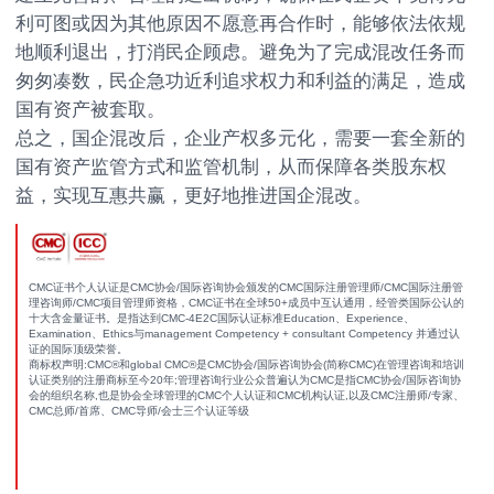
利可图或因为其他原因不愿意再合作时，能够依法依规
地顺利退出，打消民企顾虑。避免为了完成混改任务而
匆匆凑数，民企急功近利追求权力和利益的满足，造成
国有资产被套取。
总之，国企混改后，企业产权多元化，需要一套全新的
国有资产监管方式和监管机制，从而保障各类股东权
益，实现互惠共赢，更好地推进国企混改。
CMC证书个人认证是CMC协会/国际咨询协会颁发的CMC国际注册管理师/CMC国际注册管
理咨询师/CMC项目管理师资格，CMC证书在全球50+成员中互认通用，经管类国际公认的
十大含金量证书。是指达到CMC-4E2C国际认证标准Education、Experience、
Examination、Ethics与management Competency + consultant Competency 并通过认
证的国际顶级荣誉。
商标权声明:CMC®和global CMC®是CMC协会/国际咨询协会(简称CMC)在管理咨询和培训
认证类别的注册商标至今20年;管理咨询行业公众普遍认为CMC是指CMC协会/国际咨询协
会的组织名称,也是协会全球管理的CMC个人认证和CMC机构认证,以及CMC注册师/专家、
CMC总师/首席、CMC导师/会士三个认证等级