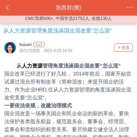
陕西群(圈)
CMC导师500+, 中国学员21752人, 在线130人
从人力资源管理角度浅谈国企混改要“怎么混”
liujuan
Lv1
关注
257172浏览 2021-4-23 14:59
从
人力资源
管理角度浅谈国企混改要“怎么混”
国企改革已经进行了好几轮， 2014年前后，国家开始尝
试通过混合所有制改革（简称混改）来提升国企的活
力。作为企业HRD,仅从人力资源管理的角度浅谈国企混
改究竟要“怎么混”。
一要依法依规，改建治理模式
国企混改是一场事关国企和民企命运的新的革命。要依
法保护各类股东权益，规范股东会、董事会、经理层、
监事会和党组织的权责关系。要尽快建立健全法人治理