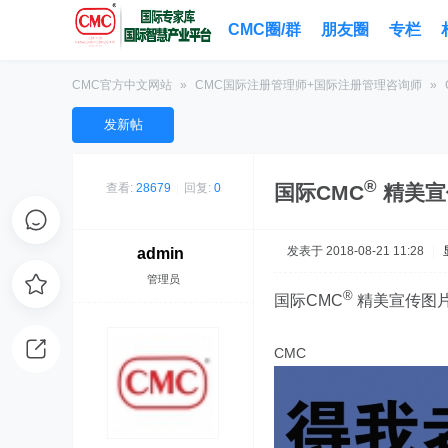
CMC圈/群
朋友圈
专栏
CMC官方中文网站
»
CMC国际注册管理师+国际注册管理咨询师
»
发新帖
®
国际CMC
精美宣传
查看:
28679
|
回复:
0
发表于 2018-08-21 11:28
|
admin
管理员
®
国际
CMC
精美宣传图片
CMC