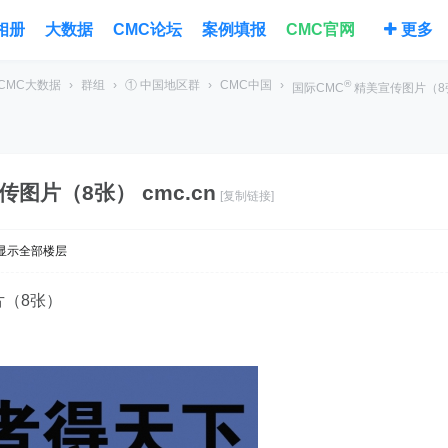
相册
大数据
CMC论坛
案例填报
CMC官网
更多
CMC大数据
›
群组
›
① 中国地区群
›
CMC中国
›
®
国际CMC
精美宣传图片（8
图片（8张） cmc.cn
[复制链接]
显示全部楼层
（8张）