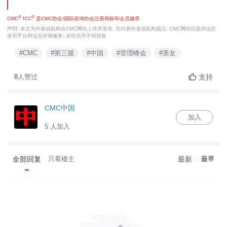
®
®
CMC
ICC
是CMC协会/国际咨询协会注册商标和会员徽章
声明: 本文为作者或机构在CMC网站上传并发布, 仅代表作者或机构观点; CMC网站仅提供信息
发布平台和信息存储服务; 未经允许不得转发
#CMC
#第三届
#中国
#管理峰会
#美女
支持
0
人赞过
CMC中国
加入
5 人加入
全部回复
只看楼主
最新
最早