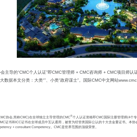
会主导的“CMC个人认证”即CMC管理师 + CMC咨询师 + CMC项目
数据本文分类：大类“”、小类“政府谋士”。国际CMC中文网站www.cmc.cn
®
CMC协会,简称CMC)在全球独立主导管理的CMC
个人认证资格即CMC国际注册管理师(4个
证书和ICC证书在全球成员中互认通用，被誉为经管类国际公认的十大含金量证书。本协会CMC-4E2C国际认证
Competency + consultant Competency。CMC是世界范围的顶级荣誉。