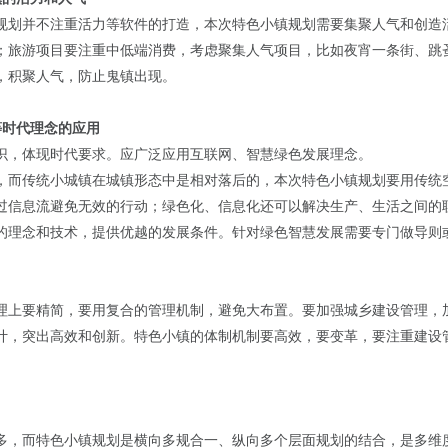
规划并不注重活力等软件的打造，本次特色小镇规划需要集聚人气和创造
；旅游项目要注重中低端消费，考虑聚集人气项目，比如夜宵一条街、跳
，积聚人气，防止鬼镇出现。
等时代理念的应用
识，体现时代要求。应广泛应用互联网、智慧绿色发展理念。
，而传统小城镇在城镇形态中是相对落后的，本次特色小镇规划要用传统
过信息流避免无效的行动；绿色化、信息化还可以解决生产、生活之间的
的理念和技术，提供优越的发展条件。针对绿色智慧发展需要专门做导则
理上要精简，要用复合的管理机制，避免大布置。要加强城乡建设管理，
计，突出高效和创新。特色小镇的体制机制要高效，要变革，要注重建设
多，而特色小镇规划是横向多规合一、纵向多个层面规划的结合，是多维