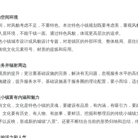
的空间环境
间，对风貌考虑不足，不重特色。本次特色小镇规划既要考虑美，重视风
人居环境，不能千镇一面。通过特色风貌，体现更高层次的追求。
色小镇城市设计或风貌设计专篇，对老镇区的外部环境、整体格局、居住
传统文化元素符号、材质的提炼和应用。
服务并辐射周边
视质的提升；更注重基础设施的完善，解决有无问题，忽视服务水平的高
施建设，提升服务水平。基础设施基于服务圈的理论配置，要小而综，适
使小镇富有内涵和魅力
有文化，文化是特色小镇的灵魂，要建设有品质，有内涵，有吸引力，要
。文化要有历史、有人物、有故事，要鲜活。挖掘和整理后的传统小城镇
予以反映，形成新的城镇"八景"。还要不断结合当前的形势归纳和总结，
镇的活力和人气