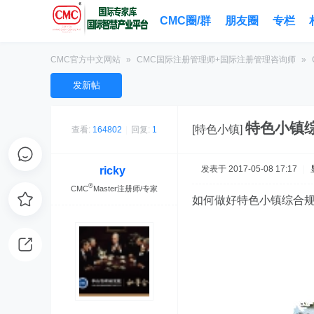
CMC圈/群
朋友圈
专栏
CMC官方中文网站
»
CMC国际注册管理师+国际注册管理咨询师
»
发新帖
特色小镇综
[特色小镇]
查看:
164802
|
回复:
1
发表于 2017-05-08 17:17
|
ricky
®
CMC
Master注册师/专家
如何做好特色小镇综合规