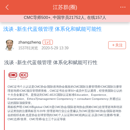
江苏群(圈)
CMC导师500+, 中国学员21752人, 在线157人
浅谈 -新生代蓝领管理 体系化和赋能可能性
zhangzheng
Lv1
关注
153781浏览 2020-5-29 13:39
浅谈 -新生代蓝领管理 体系化和赋能可行性
CMC证书个人认证是CMC协会/国际咨询协会颁发的CMC国际注册管理师/CMC国际注册管
理咨询师/CMC项目管理师资格，CMC证书在全球50+成员中互认通用，经管类国际公认的
十大含金量证书。是指达到CMC-4E2C国际认证标准Education、Experience、
Examination、Ethics与management Competency + consultant Competency 并通过认
证的国际顶级荣誉。
商标权声明:CMC®和global CMC®是CMC协会/国际咨询协会(简称CMC)在管理咨询和培训
认证类别的注册商标至今20年;管理咨询行业公众普遍认为CMC是指CMC协会/国际咨询协
会的组织名称,也是协会全球管理的CMC个人认证和CMC机构认证,以及CMC注册师/专家、
CMC总师/首席、CMC导师/会士三个认证等级