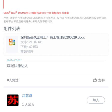
®
®
CMC
ICC
是CMC协会/国际咨询协会注册商标和会员徽章
声明: 本文为作者或机构在CMC网站上传并发布, 仅代表作者或机构观点; CMC网站仅提供信息
发布平台和信息存储服务; 未经允许不得转发
附件列表
深圳新生代蓝领工厂员工管理20200529.docx
大小:
21.16 KB
下载:
42153
蓝领管理
双碳法律达人
支持
0
人赞过
江苏群
加入
1 人加入