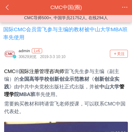
CMC中国(圈)
CMC导师500+, 中国学员21752人, 在线294人
国际CMC会员雷飞参与主编的教材被中山大学MBA班
率先使用
admin
Lv6
关注
30629浏览 2019-3-3 10:10
CMC
®
国际注册管理咨询师
雷飞先生参与主编（副主
编）的
全国高等学校创新创业示范教材
《
创新创业实
践
》由中共中央党校出版社正式出版，并被
中山大学
管
理学
院MBA班
率先使用。
需要购买教材和聘请雷飞老师授课，可以联系CMC中国
代表处。