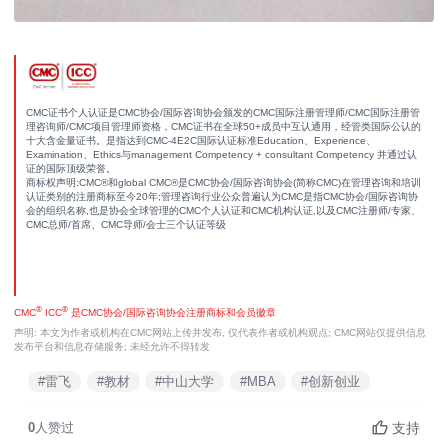
CMC证书个人认证是CMC协会/国际咨询协会颁发的CMC国际注册管理师/CMC国际注册管
理咨询师/CMC项目管理师资格，CMC证书在全球50+成员中互认通用，经管类国际公认的
十大含金量证书。是指达到CMC-4E2C国际认证标准Education、Experience、
Examination、Ethics与management Competency + consultant Competency 并通过认
证的国际顶级荣誉。
商标权声明:CMC®和global CMC®是CMC协会/国际咨询协会(简称CMC)在管理咨询和培训
认证类别的注册商标至今20年;管理咨询行业公众普遍认为CMC是指CMC协会/国际咨询协
会的组织名称,也是协会全球管理的CMC个人认证和CMC机构认证,以及CMC注册师/专家、
CMC总师/首席、CMC导师/会士三个认证等级
®
®
CMC
ICC
是CMC协会/国际咨询协会注册商标和会员徽章
声明: 本文为作者或机构在CMC网站上传并发布, 仅代表作者或机构观点; CMC网站仅提供信息
发布平台和信息存储服务; 未经允许不得转发
#雷飞
#教材
#中山大学
#MBA
#创新创业
支持
0
人赞过