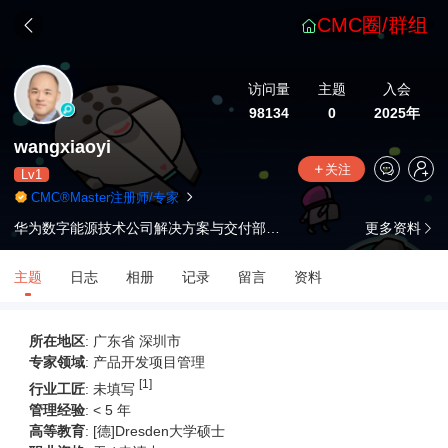
CMC圈/群组
访问量
主题
入会
98134
0
2025年
wangxiaoyi
关注
Lv1
CMC®Master注册师/专家
华为数字能源技术公司解决方案与交付部门项目总监，同时具有多年奥迪中国、宁德时代、博世等项目经理或项目集经理
更多资料
主题
日志
相册
记录
留言
资料
所在地区
: 广东省 深圳市
专家领域
: 产品开发项目管理
[1]
行业工匠
:
未填写
管理经验
:
< 5 年
高等教育
:
[德]Dresden大学硕士