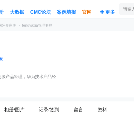
册
大数据
CMC论坛
案例填报
官网
更多
国际专家库
›
fengyaxia管理专栏
专家
曾任深圳腾讯云事业部高级产品经理，华为技术产品经理，擅长制造业的人力资源咨询、产品研发IPD流程再造、战略规划
相册/图片
记录/签到
留言
资料