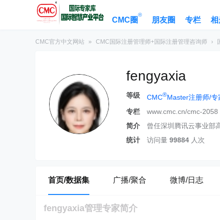
®
CMC圈
朋友圈
专栏
相
CMC官方中文网站
»
CMC国际注册管理师+国际注册管理咨询师
›
fengyaxia
等级
®
CMC
Master注册师/
专栏
www.cmc.cn/cmc-2058
简介
统计
访问量
99884
人次
首页/数据集
广播/聚合
微博/日志
fengyaxia管理专家简介