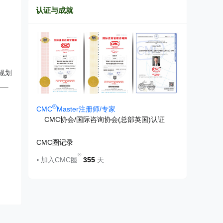
认证与成就
规划
®
CMC
Master注册师/专家
CMC协会/国际咨询协会(总部英国)认证
CMC圈记录
®
⦁ 加入CMC圈
355
天