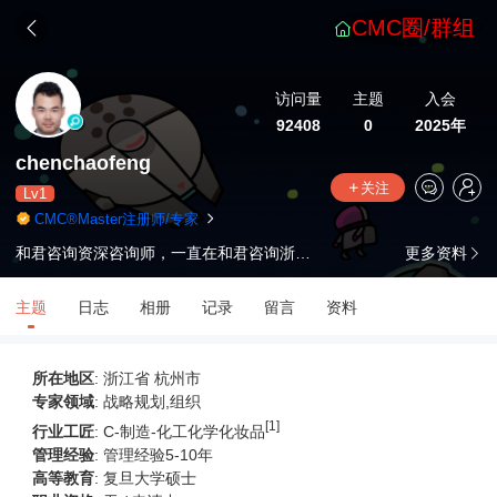
CMC圈/群组
访问量
主题
入会
92408
0
2025年
chenchaofeng
关注
Lv1
CMC®Master注册师/专家
和君咨询资深咨询师，一直在和君咨询浙江公司从事管理咨询工作，咨询生涯6年时间。主要咨询包括企业战略规划、组织变革以及人力资源专项等方面的专业咨询，服务的企业主要包括政府部门、省市级国有企业以及行业头部民营企业等；涉及的行业主要涵盖城市基础设施建设、国际大宗贸易、商超零售、越野摩托车等。 咨询项目主要包括3-6个月的专业咨询项目（战略/组织/人力）以及1-3年的常年服务项目
更多资料
主题
日志
相册
记录
留言
资料
所在地区
: 浙江省 杭州市
专家领域
: 战略规划,组织
[1]
行业工匠
: C-制造-化工化学化妆品
管理经验
: 管理经验5-10年
高等教育
:
复旦大学硕士