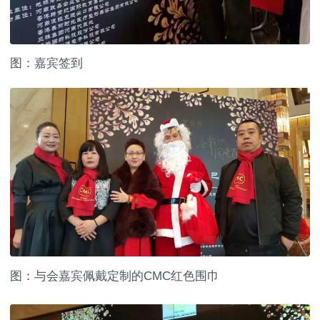
图：嘉宾签到
图：与会嘉宾佩戴定制的CMC红色围巾