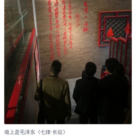
墙上是毛泽东《七律·长征》