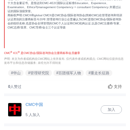
十大含金量证书。是指达到CMC-4E2C国际认证标准Education、Experience、
Examination、Ethics与management Competency + consultant Competency 并通过认
证的国际顶级荣誉。
商标权声明:CMC®和global CMC®是CMC协会/国际咨询协会(简称CMC)在管理咨询和培训
认证类别的注册商标至今20年;管理咨询行业公众普遍认为CMC是指CMC协会/国际咨询协
会的组织名称,也是协会全球管理的CMC个人认证和CMC机构认证,以及CMC注册师/专家、
CMC总师/首席、CMC导师/会士三个认证等级
®
®
CMC
ICC
是CMC协会/国际咨询协会注册商标和会员徽章
声明: 本文为作者或机构在CMC网站上传并发布, 仅代表作者或机构观点; CMC网站仅提供信息
发布平台和信息存储服务; 未经允许不得转发
#华山
#管理研究院
#百团领军人物
#重走长征路
支持
0
人赞过
CMC中国
加入
5 人加入