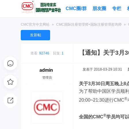
CMC圈/群
朋友圈
专栏
CMC官方中文网站
»
CMC国际注册管理师+国际注册管理咨询师
»
发新帖
【通知】关于3月3
查看:
92746
|
回复:
1
发表于 2018-03-29 10:31
|
admin
管理员
关于3月30日周五晚上8
为了帮助中国区学员顺
®
20:00~21:30进行CMC
®
全国的CMC
学员均可以