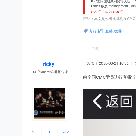
ICC国际注册顾问资格认证。CMC
Ethics 以及 management 
®
®
CMC
| global CMC
声明：本文是作者或机构在CM
考前辅导
,
直播
,
微课
回复
发表于 2018-03-29 10:31
|
ricky
®
CMC
Master注册师/专家
给全国CMC学员进行直播
9
1
482