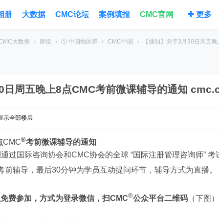
相册
大数据
CMC论坛
案例填报
CMC官网
更多
CMC大数据
›
群组
›
① 中国地区群
›
CMC中国
›
【通知】关于3月30日周五晚上
0日周五晚上8点CMC考前微课辅导的通知 cmc.c
显示全部楼层
®
点
CMC
考前微课辅导的通知
利通过
国际咨询协会
和
CMC协会
的全球 “
国际注册管理咨询师
” 
考前辅导，最后30分钟为学员互动提问环节，辅导方式为直播。
®
免费参加，方式为登录微信，扫CMC
公众平台二维码
（下图）