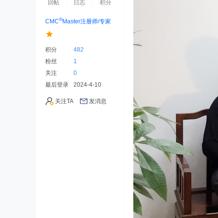
回帖
日志
积分
®
CMC
Master注册师/专家
积分
482
粉丝
1
关注
0
最后登录
2024-4-10
关注TA
发消息