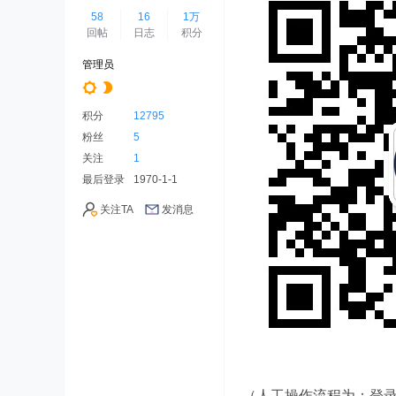
58
16
1万
回帖
日志
积分
管理员
积分
12795
粉丝
5
关注
1
最后登录
1970-1-1
关注TA
发消息
（人工操作流程为：登录微信 