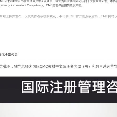
证书和ICC证书在全球成员中互认通用，被誉为经管类国际公认的十大含金量证书。本协会CMC-4E2C国际认证
Competency + consultant Competency。CMC是世界范围的顶级荣誉。
C网站上传并发布，仅代表作者或机构观点，不代表CMC官方观点或立场，CMC网站
显示全部楼层
辅导截图，辅导老师为国际CMC教材中文编译者老谭（右）和阿里系运营