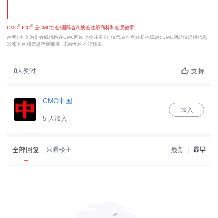
®
®
CMC
ICC
是CMC协会/国际咨询协会注册商标和会员徽章
声明: 本文为作者或机构在CMC网站上传并发布, 仅代表作者或机构观点; CMC网站仅提供信息
发布平台和信息存储服务; 未经允许不得转发
支持
0
人赞过
CMC中国
加入
5 人加入
全部回复
只看楼主
最新
最早