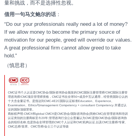
量和挑战，而不是选择性忽视。
借用一句马文鲍尔的话
：
“Do our your professionals really need a lot of money?
If we allow money to become the primary source of
motivation for our people, greed will override our values.
A great professional firm cannot allow greed to take
hold.”
（慎思君）
CMC证书个人认证是CMC协会/国际咨询协会颁发的CMC国际注册管理师/CMC国际注册管
理咨询师/CMC项目管理师资格，CMC证书在全球50+成员中互认通用，经管类国际公认的
十大含金量证书。是指达到CMC-4E2C国际认证标准Education、Experience、
Examination、Ethics与management Competency + consultant Competency 并通过认
证的国际顶级荣誉。
商标权声明:CMC®和global CMC®是CMC协会/国际咨询协会(简称CMC)在管理咨询和培训
认证类别的注册商标至今20年;管理咨询行业公众普遍认为CMC是指CMC协会/国际咨询协
会的组织名称,也是协会全球管理的CMC个人认证和CMC机构认证,以及CMC注册师/专家、
CMC总师/首席、CMC导师/会士三个认证等级