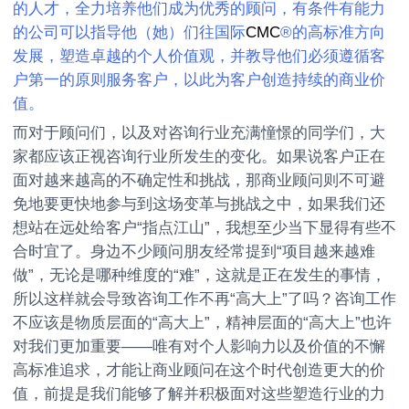
的人才，全力培养他们成为优秀的顾问，有条件有能力
的公司可以指导他（她）们往国际
CMC
®的高标准方向
发展，塑造卓越的个人价值观，并教导他们必须遵循客
户第一的原则服务客户，以此为客户创造持续的商业价
值。
而对于顾问们，以及对咨询行业充满憧憬的同学们，大
家都应该正视咨询行业所发生的变化。如果说客户正在
面对越来越高的不确定性和挑战，那商业顾问则不可避
免地要更快地参与到这场变革与挑战之中，如果我们还
想站在远处给客户“指点江山”，我想至少当下显得有些不
合时宜了。身边不少顾问朋友经常提到“项目越来越难
做”，无论是哪种维度的“难”，这就是正在发生的事情，
所以这样就会导致咨询工作不再“高大上”了吗？咨询工作
不应该是物质层面的“高大上”，精神层面的“高大上”也许
对我们更加重要——唯有对个人影响力以及价值的不懈
高标准追求，才能让商业顾问在这个时代创造更大的价
值，前提是我们能够了解并积极面对这些塑造行业的力