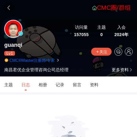
CMC圈/群组
访问量
主题
入会
157055
0
2024年
guanqi
关注
Lv1
CMC®Master注册师/专家
南昌君优企业管理咨询公司总经理
更多资料
主题
日志
相册
记录
留言
资料