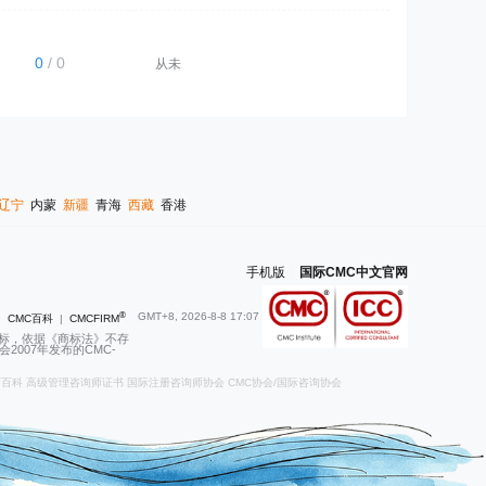
0
/ 0
从未
辽宁
内蒙
新疆
青海
西藏
香港
手机版
|
国际CMC中文官网
®
GMT+8, 2026-8-8 17:07
|
CMC百科
|
CMCFIRM
商标，依据《商标法》不存
007年发布的CMC-
师百科
高级管理咨询师证书
国际注册咨询师协会
CMC协会/国际咨询协会