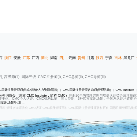
西
浙江
安徽
江苏
江西
湖北
湖南
四川
云南
贵州
甘肃
陕西
宁夏
吉林
黑龙江
(1); 国际三级: CMC注册师(I), CMC总师(II), CMC导师(III) .
C国际注册管理师(战略/营销/人力资源/运营)
|
CMC国际注册管理咨询师(管理咨询)
|
CMC Institute
咨询协会（通称 CMC Institute，简称 CMC）
注册20年的管理咨询与培训认证类合法注册
证主体、CMC个人认证、CMC机构认证」三大类别、8种官方应用场景，全体系认证均遵循协会2
应用场景明细 →
百科
管理咨询师协会
CMC认证
CMC项目管理百科
CMC国际注册管理师教材百科
国际注册管理咨询