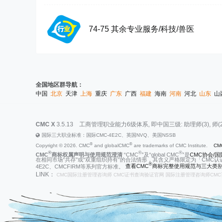
74-75 其余专业服务/科技/兽医
全国地区群导航：
中国
北京
天津
上海
重庆
广东
广西
福建
海南
河南
河北
山东
山
CMC X
3.5.13
工商管理职业能力6级体系, 即中国三级: 助理师(3), 师(2), 高级师
国际三大职业标准：国际CMC-4E2C、英国NVQ、美国NSSB
®
®
Copyright © 2026. CMC
and globalCMC
are trademarks of CMC Institute.
CM
®
®
®
CMC
商标权属声明与使用规范澄清
“CMC
”及“global CMC
”是
CMC协会/国际
在相同市场“共存”或“双重组织持有”的合法情形，其含义严格限定为「CMC认
®
4E2C、CMCFIRM等系列官方标准。
查看CMC
商标完整使用规范与三大类别
LINK：
CMC国际注册管理咨询师
CMC证书查询验证官网
国际注册管理咨询师CMC